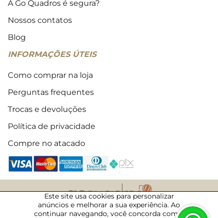
A Go Quadros é segura?
Nossos contatos
Blog
INFORMAÇÕES ÚTEIS
Como comprar na loja
Perguntas frequentes
Trocas e devoluções
Política de privacidade
Compre no atacado
Este site usa cookies para personalizar
anúncios e melhorar a sua experiência. Ao
2018 - 2026 © Todos os direitos reservados
continuar navegando, você concorda com a
07/08/2026 · 09:47 · 3922134