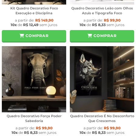
Kit Quadro Decorativo Foco
Quadro Decorativo Leão com Olhos
Execução e Disciplina
Azuis e Tipografia Foco
a partir de:
R$ 149,90
a partir de:
R$ 99,90
10x
de
R$ 12,49
sem juros
10x
de
R$ 8,33
sem juros
COMPRAR
COMPRAR
Quadro Decorativo Força Poder
Quadro Decorativo É No Desconforto
Sabedoria
Que Crescemos
a partir de:
R$ 99,90
a partir de:
R$ 99,90
10x
de
R$ 8,33
sem juros
10x
de
R$ 8,33
sem juros