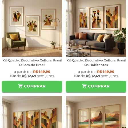
Kit Quadro Decorativo Cultura Brasil
Kit Quadro Decorativo Cultura Brasil
O Som do Brasil
Os Habitantes
a partir de:
R$ 149,90
a partir de:
R$ 149,90
10x
de
R$ 12,49
sem juros
10x
de
R$ 12,49
sem juros
COMPRAR
COMPRAR