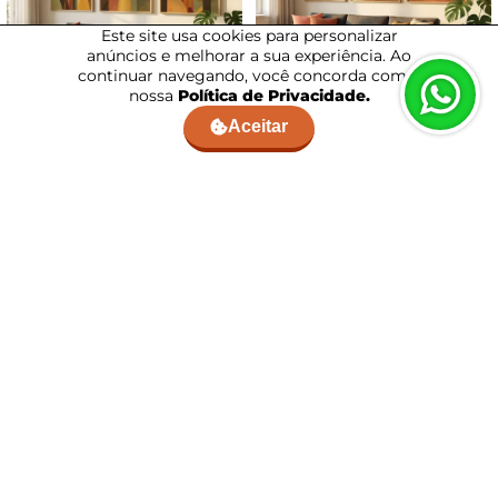
Este site usa cookies para personalizar
anúncios e melhorar a sua experiência. Ao
continuar navegando, você concorda com a
nossa
Política de Privacidade.
Kit Quadro Decorativo Cultura Brasil
Kit Quadro Decorativo Cultura Brasil
Aceitar
Patrimônio Histórico
Praia do Rio
a partir de:
R$ 149,90
a partir de:
R$ 149,90
10x
de
R$ 12,49
sem juros
10x
de
R$ 12,49
sem juros
COMPRAR
COMPRAR