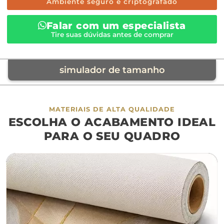
Ambiente seguro e criptografado
Falar com um especialista
Tire suas dúvidas antes de comprar
simulador de tamanho
móvel de referência
MATERIAIS DE ALTA QUALIDADE
ESCOLHA O ACABAMENTO IDEAL
sofá
cama
ap
PARA O SEU QUADRO
largura aproximada
160cm
200cm
240c