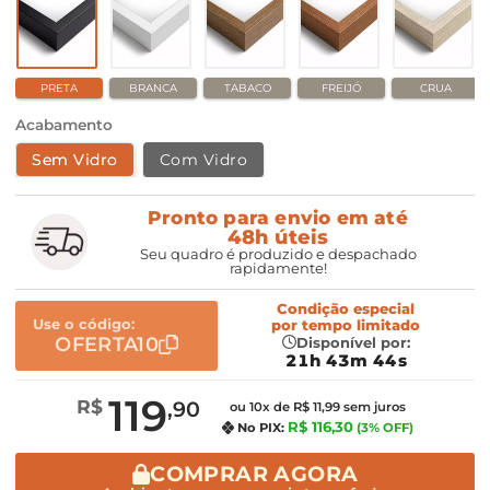
PRETA
BRANCA
TABACO
FREIJÓ
CRUA
Acabamento
Sem Vidro
Com Vidro
Pronto para envio em até
48h úteis
Seu quadro é produzido e despachado
rapidamente!
Condição especial
Use o código:
por
tempo limitado
OFERTA10
Disponível por:
21h 43m 43s
119
R$
,90
ou 10x de R$ 11,99 sem juros
R$ 116,30
No PIX:
(3% OFF)
COMPRAR AGORA