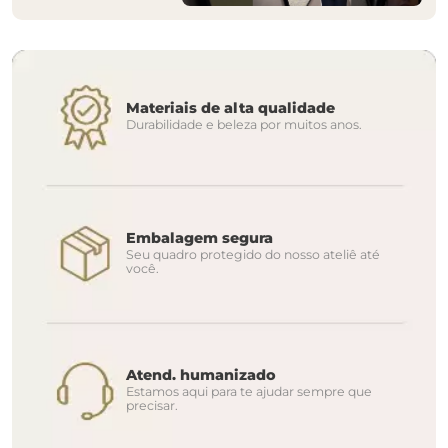
Materiais de alta qualidade
Durabilidade e beleza por muitos anos.
Embalagem segura
Seu quadro protegido do nosso ateliê até
você.
Atend. humanizado
Estamos aqui para te ajudar sempre que
precisar.