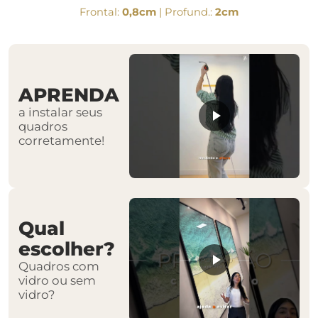
Frontal:
0,8cm
| Profund.:
2cm
APRENDA
a instalar seus
quadros
corretamente!
Qual
escolher?
Quadros com
vidro ou sem
vidro?