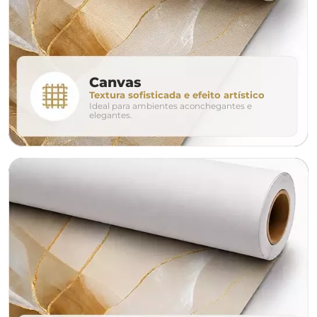
280cm
320cm
conjunto
Canvas
Textura sofisticada e efeito artístico
Ideal para ambientes aconchegantes e
avulso
duo
elegantes.
o tamanho ideal para o seu ambiente é
um Avulso 120x80