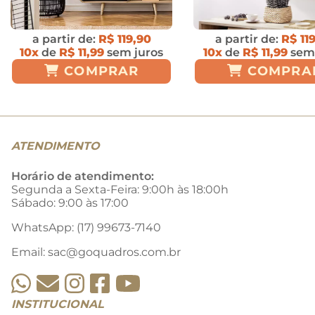
a partir de:
R$ 119,90
a partir de:
R$ 11
10x
de
R$ 11,99
sem juros
10x
de
R$ 11,99
sem 
COMPRAR
COMPRA
ATENDIMENTO
Horário de atendimento:
Segunda a Sexta-Feira: 9:00h às 18:00h
Sábado: 9:00 às 17:00
WhatsApp: (17) 99673-7140
Email: sac@goquadros.com.br
INSTITUCIONAL