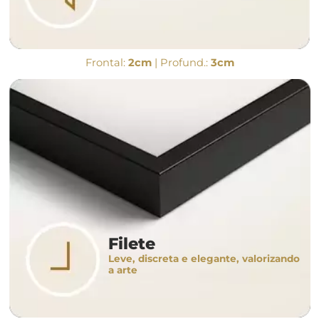
Frontal:
2cm
| Profund.:
3cm
Filete
Leve, discreta e elegante, valorizando
a arte