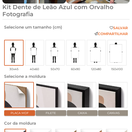
Kit Dente de Leão Azul com Orvalho
Fotografia
Selecione um tamanho (cm)
SALVAR
COMPARTILHAR
30x45
40x60
50x70
60x90
120x80
150x100
Selecione a moldura
PLACA MDF
FILETE
CAIXA
CANVAS
Cor da moldura