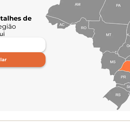
talhes de
egião
ui
lar